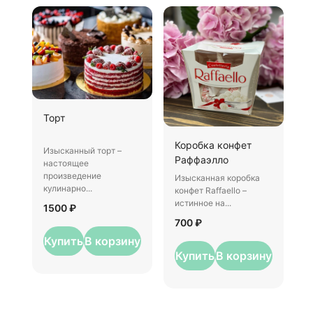
Ш
Торт
И
Коробка конфет
–
Изысканный торт –
Раффаэлло
у
настоящее
произведение
Изысканная коробка
3
кулинарно...
конфет Raffaello –
истинное на...
1500 ₽
700 ₽
Купить
В корзину
Купить
В корзину