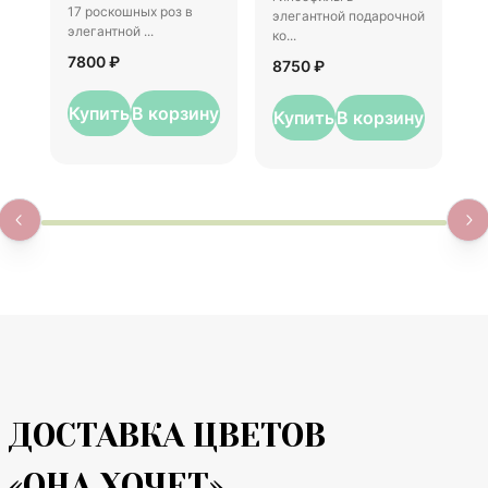
17 роскошных роз в
элегантной подарочной
к
элегантной ...
ко...
7
7800 ₽
8750 ₽
Купить
В корзину
Купить
В корзину
ДОСТАВКА ЦВЕТОВ
«ОНА ХОЧЕТ»