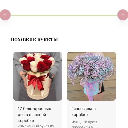
ПОХОЖИЕ БУКЕТЫ
17 бело-красных
Гипсофила в
К
роз в шляпной
коробке
с
коробке
Изящный букет
И
Изысканный букет из
гипсофилы в
э