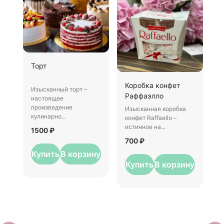
Ш
Торт
И
Коробка конфет
–
Изысканный торт –
Раффаэлло
у
настоящее
произведение
Изысканная коробка
3
кулинарно...
конфет Raffaello –
истинное на...
1500 ₽
700 ₽
Купить
В корзину
Купить
В корзину