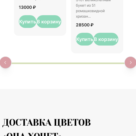
1
букет из 51
13000 ₽
ромашковидной
хризан...
Купить
В корзину
28500 ₽
Купить
В корзину
ДОСТАВКА ЦВЕТОВ