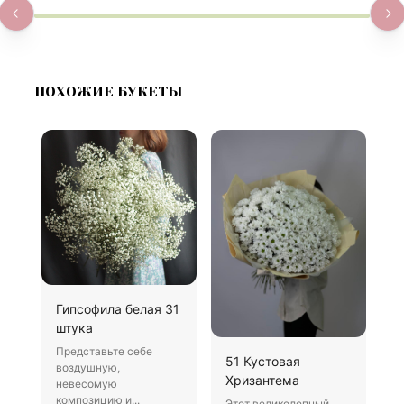
ПОХОЖИЕ БУКЕТЫ
Гипсофила белая 31
Б
штука
В
Представьте себе
Х
51 Кустовая
воздушную,
д
Хризантема
невесомую
о
композицию и...
Этот великолепный